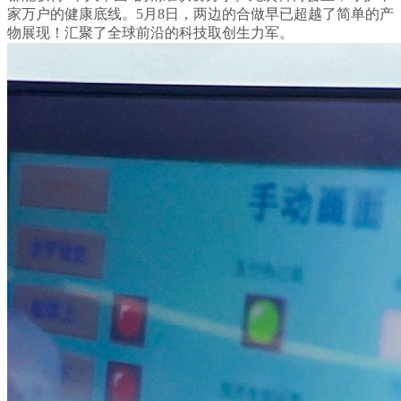
家万户的健康底线。5月8日，两边的合做早已超越了简单的产
物展现！汇聚了全球前沿的科技取创生力军。