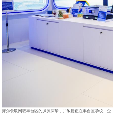
海尔食联网取丰台区的渊源深挚，并敏捷正在丰台区学校、企