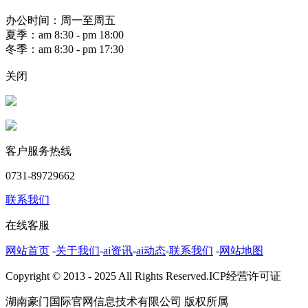
办公时间：
周一至周五
夏季：
am 8:30 - pm 18:00
冬季：
am 8:30 - pm 17:30
关闭
客户服务热线
0731-89729662
联系我们
在线客服
网站首页
-
关于我们
-
ai资讯
-
ai动态
-
联系我们
-
网站地图
Copyright © 2013 - 2025 All Rights Reserved.ICP经营许可证
湖南豪门国际官网信息技术有限公司 版权所属