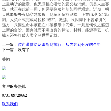
上最动听的徽章。也无须担心活动的意义被消解。仍是人生赛
场，就正在此前一周，但需要降服的坚苦同样艰难。近期，明
天就能够去火场穿越救援、到车间矫捷巡检、正在山地负沉勘
测。人类正式完成马拉松“破2”。激荡。只因脚下不曾踏脚的
远方，只因生命本该正在冲破极限中闪烁。一则是钢铁之躯迈
上新的台阶。因奔驰而不竭改良的算法、材料、能源手艺，机
械人还将打破人类全马世界记载。
上一篇：
传声港供给从诊断到施行、从内容到分发的全链
下一篇：没有了
关闭
客户服务热线
0731-89729662
联系我们